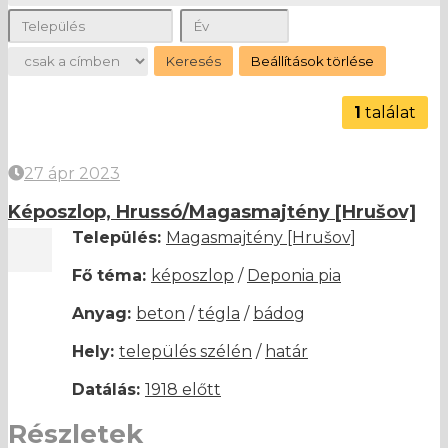
1
találat
27 ápr 2023
Képoszlop, Hrussó/Magasmajtény [Hrušov]
Település:
Magasmajtény [Hrušov]
Fő téma:
képoszlop
/
Deponia pia
Anyag:
beton
/
tégla
/
bádog
Hely:
település szélén
/
határ
Datálás:
1918 előtt
Részletek