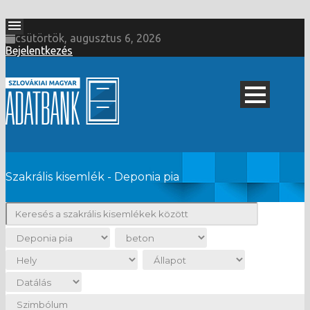
csütörtök, augusztus 6, 2026
Bejelentkezés
Szakrális kisemlék - Deponia pia